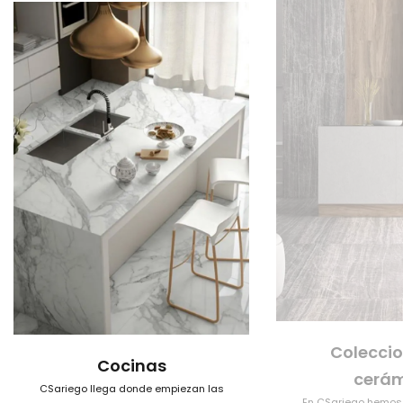
Colecci
Cocinas
cerá
CSariego
llega
donde
empiezan
las
En
CSariego
hemos