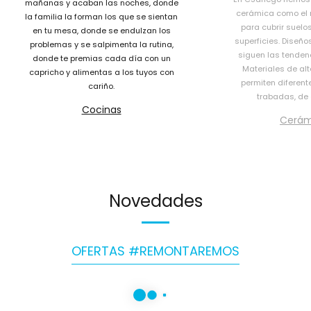
mañanas
y
acaban
las
noches,
donde
cerámica
como
el
la
familia
la
forman
los
que
se
sientan
para
cubrir
suelo
en
tu
mesa,
donde
se
endulzan
los
superficies.
Diseño
problemas
y
se
salpimenta
la
rutina,
siguen
las
tenden
donde
te
premias
cada
día
con
un
Materiales
de
al
capricho
y
alimentas
a
los
tuyos
con
permiten
diferent
cariño.
trabadas,
de
Cocinas
Cerám
Novedades
OFERTAS #REMONTAREMOS