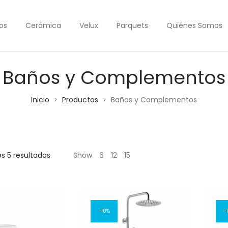
os
Cerámica
Velux
Parquets
Quiénes Somos
Baños y Complementos
Inicio
Productos
Baños y Complementos
>
>
Ordenado
s 5 resultados
Show
6
12
15
por
los
últimos
10%