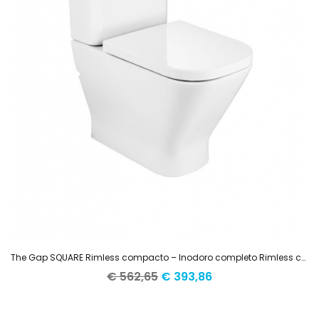
The Gap SQUARE Rimless compacto – Inodoro completo Rimless compacto adosado a pared con salida dual (incluye taza amortiguada, cisterna de alimentación inferior y tapa amortiguada)
El
El
€
562,65
€
393,86
precio
precio
original
actual
era:
es: