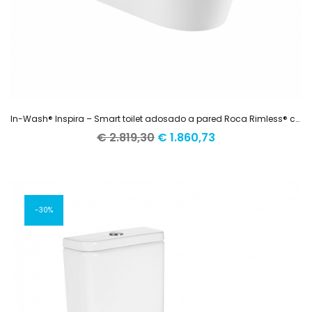
In-Wash® Inspira – Smart toilet adosado a pared Roca Rimless® con funciones de lavado y secado
El
El
€
2.819,30
€
1.860,73
precio
precio
original
actual
era:
es:
€ 2.819,30.
€ 1.860,73.
30%