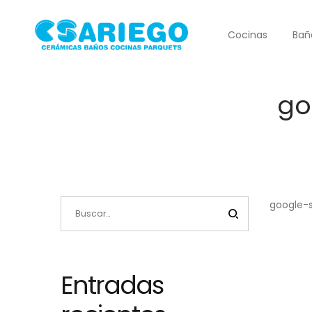
Cocinas
Bañ
go
google-s
Entradas