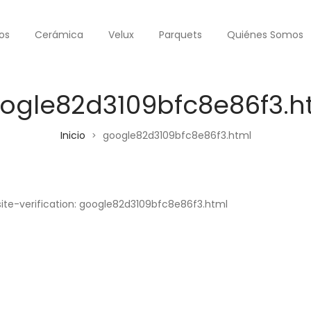
os
Cerámica
Velux
Parquets
Quiénes Somos
ogle82d3109bfc8e86f3.h
Inicio
google82d3109bfc8e86f3.html
>
ite-verification: google82d3109bfc8e86f3.html