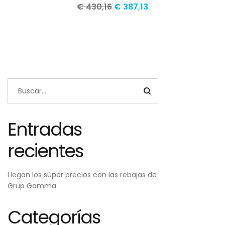
El
El
€
430,16
€
387,13
precio
precio
original
actual
era:
es:
€ 430,16.
€ 387,13.
Entradas
recientes
Llegan los súper precios con las rebajas de
Grup Gamma
Categorías