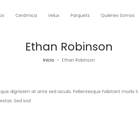
os
Cerámica
Velux
Parquets
Quiénes Somos
Ethan Robinson
Inicio
Ethan Robinson
>
sque dignissim at ante sed iaculis. Pellentesque habitant morbi
gestas. Sed sod